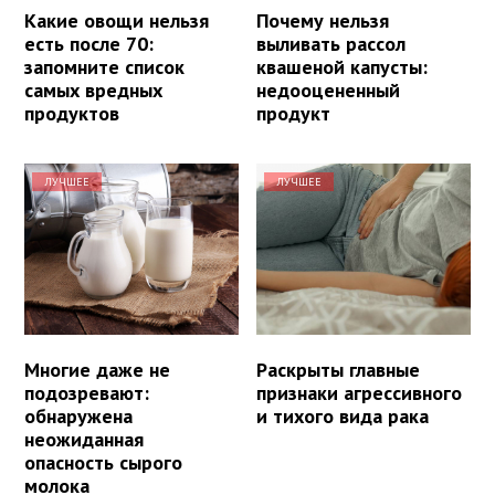
Какие овощи нельзя
Почему нельзя
есть после 70:
выливать рассол
запомните список
квашеной капусты:
самых вредных
недооцененный
продуктов
продукт
ЛУЧШЕЕ
ЛУЧШЕЕ
Многие даже не
Раскрыты главные
подозревают:
признаки агрессивного
обнаружена
и тихого вида рака
неожиданная
опасность сырого
молока