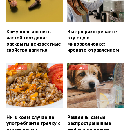
Кому полезно пить
Вы зря разогреваете
настой гвоздики:
эту еду в
раскрыты неизвестные
микроволновке:
свойства напитка
чревато отравлением
ЛУЧШЕЕ
ЛУЧШЕЕ
Ни в коем случае не
Развеяны самые
употребляйте гречку с
распространенные
этими двумя
мифы о здоровье