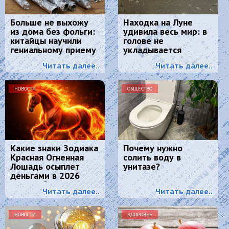
Больше не выхожу
Находка на Луне
из дома без фольги:
удивила весь мир: в
китайцы научили
голове не
гениальному приему
укладывается
- просто и дешево
Читать далее..
Читать далее..
НОВОСТИ
ОБЩЕСТВО
Какие знаки Зодиака
Почему нужно
Красная Огненная
солить воду в
Лошадь осыплет
унитазе?
деньгами в 2026
году: 4 баловня
Читать далее..
Читать далее..
Судьбы
НОВОСТИ
ЗДОРОВЬЕ