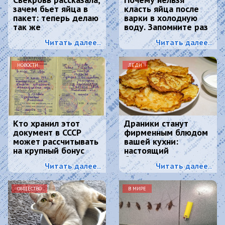
зачем бьет яйца в
класть яйца после
пакет: теперь делаю
варки в холодную
так же
воду. Запомните раз
и навсегда
Читать далее..
Читать далее..
НОВОСТИ
ЛЕДИ
Кто хранил этот
Драники станут
документ в СССР
фирменным блюдом
может рассчитывать
вашей кухни:
на крупный бонус
настоящий
белорусский рецепт
Читать далее..
Читать далее..
ОБЩЕСТВО
В МИРЕ