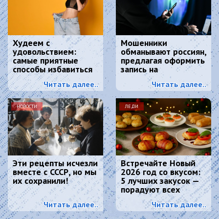
Худеем с
Мошенники
удовольствием:
обманывают россиян,
самые приятные
предлагая оформить
способы избавиться
запись на
от лишнего веса.
диспансеризацию
Читать далее..
Читать далее..
НОВОСТИ
ЛЕДИ
Эти рецепты исчезли
Встречайте Новый
вместе с СССР, но мы
2026 год со вкусом:
их сохранили!
5 лучших закусок —
порадуют всех
гостей и Огненную
Читать далее..
Читать далее..
Лошадь