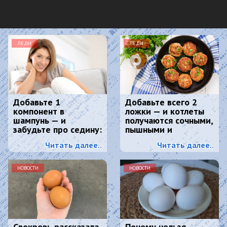
ЛЕДИ
ЛЕДИ
Добавьте 1
Добавьте всего 2
компонент в
ложки — и котлеты
шампунь — и
получаются сочными,
забудьте про седину:
пышными и
к колористу идти
вкусными:
Читать далее..
Читать далее..
больше не нужно
кулинарный секрет
НОВОСТИ
НОВОСТИ
Свекровь рассказала,
Почему нельзя