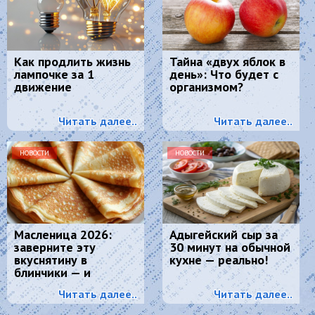
Как продлить жизнь
Тайна «двух яблок в
лампочке за 1
день»: Что будет с
движение
организмом?
Читать далее..
Читать далее..
НОВОСТИ
НОВОСТИ
Масленица 2026:
Адыгейский сыр за
заверните эту
30 минут на обычной
вкуснятину в
кухне — реально!
блинчики — и
подавайте как
Читать далее..
Читать далее..
главное блюдо