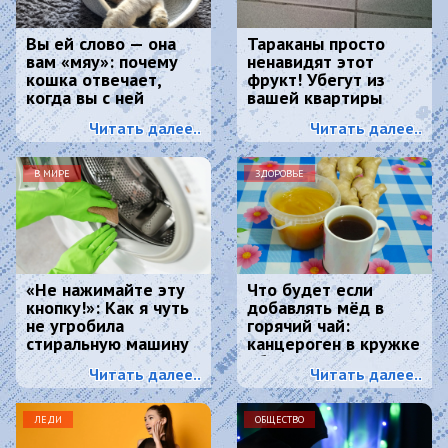
Вы ей слово — она
Тараканы просто
вам «мяу»: почему
ненавидят этот
кошка отвечает,
фрукт! Убегут из
когда вы с ней
вашей квартиры
разговариваете
навсегда
Читать далее..
Читать далее..
В МИРЕ
ЗДОРОВЬЕ
«Не нажимайте эту
Что будет если
кнопку!»: Как я чуть
добавлять мёд в
не угробила
горячий чай:
стиральную машину
канцероген в кружке
и что спасло
обеспечен?
Читать далее..
Читать далее..
ситуацию
ЛЕДИ
ОБЩЕСТВО