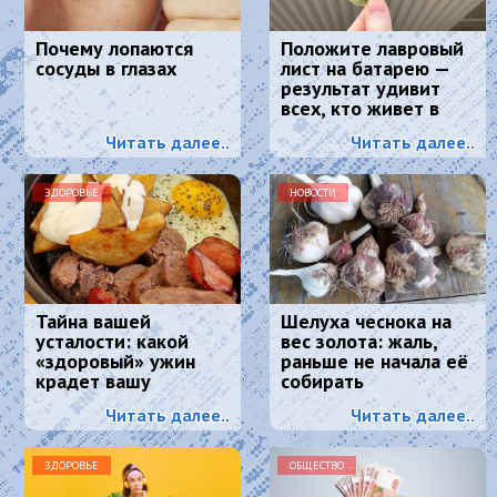
Почему лопаются
Положите лавровый
сосуды в глазах
лист на батарею —
результат удивит
всех, кто живет в
квартире
Читать далее..
Читать далее..
ЗДОРОВЬЕ
НОВОСТИ
Тайна вашей
Шелуха чеснока на
усталости: какой
вес золота: жаль,
«здоровый» ужин
раньше не начала её
крадет вашу
собирать
энергию и красоту
Читать далее..
Читать далее..
ЗДОРОВЬЕ
ОБЩЕСТВО