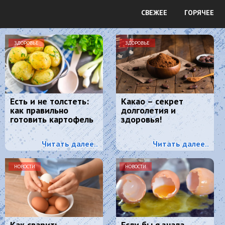
СВЕЖЕЕ
ГОРЯЧЕЕ
ЗДОРОВЬЕ
ЗДОРОВЬЕ
Есть и не толстеть:
Какао – секрет
как правильно
долголетия и
готовить картофель
здоровья!
Читать далее..
Читать далее..
НОВОСТИ
НОВОСТИ
Как сварить
Если бы я знала