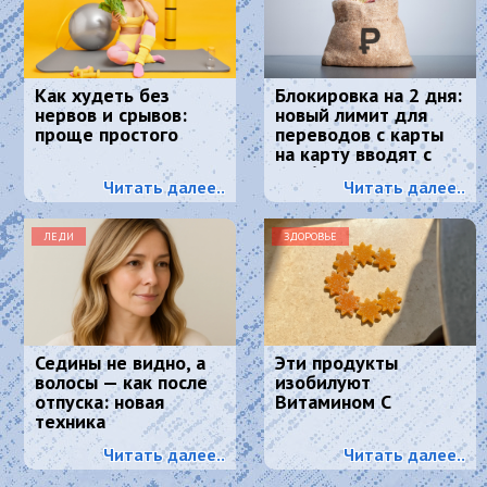
Как худеть без
Блокировка на 2 дня:
нервов и срывов:
новый лимит для
проще простого
переводов с карты
на карту вводят с
2026 года
Читать далее..
Читать далее..
ЛЕДИ
ЗДОРОВЬЕ
Седины не видно, а
Эти продукты
волосы — как после
изобилуют
отпуска: новая
Витамином С
техника
окрашивания
Читать далее..
Читать далее..
маскирует седину
лучше любой краски