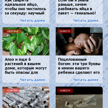
идеальное яйцо,
раньше, зачем
чтобы оно чистилось
разбивать яйца в
за секунду: научный
пакет — гениально!
метод, основанный
Читать далее..
Читать далее..
на физике
ЗДОРОВЬЕ
НОВОСТИ
Алоэ и еще 6
Поцелованные
растений в вашем
богом: эти три буквы
доме, которые могут
в имени вашего
быть опасны для
ребенка сделают его
вашего здоровья
счастливым
Читать далее..
Читать далее..
НОВОСТИ
НОВОСТИ