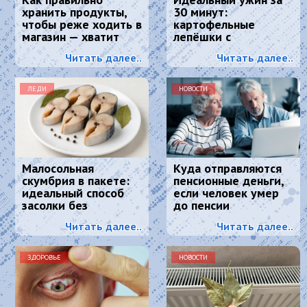
хранить продукты,
30 минут:
чтобы реже ходить в
картофельные
магазин — хватит
лепёшки с
надолго
хрустящей корочкой
Читать далее..
Читать далее..
и тягучим сыром
ЛЕДИ
НОВОСТИ
Малосольная
Куда отправляются
скумбрия в пакете:
пенсионные деньги,
идеальный способ
если человек умер
засолки без
до пенсии
маринада — вкуснее,
Читать далее..
Читать далее..
чем в магазине
ЗДОРОВЬЕ
НОВОСТИ