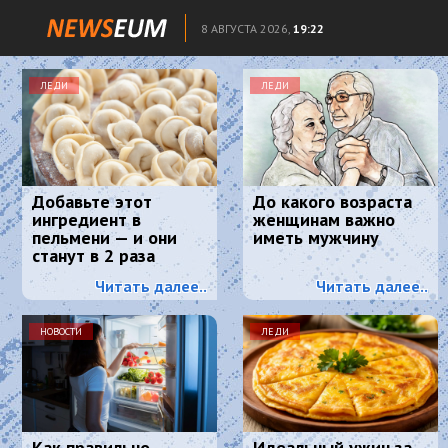
8 АВГУСТА 2026,
19:22
ЛЕДИ
ЛЕДИ
Добавьте этот
До какого возраста
ингредиент в
женщинам важно
пельмени — и они
иметь мужчину
станут в 2 раза
сочнее и вкуснее:
Читать далее..
Читать далее..
понравится всем
НОВОСТИ
ЛЕДИ
Как правильно
Идеальный ужин за