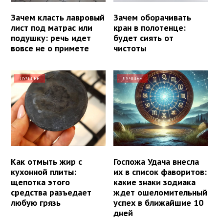
Зачем класть лавровый
Зачем оборачивать
лист под матрас или
кран в полотенце:
подушку: речь идет
будет сиять от
вовсе не о примете
чистоты
ЛУЧШЕЕ
ЛУЧШЕЕ
Как отмыть жир с
Госпожа Удача внесла
кухонной плиты:
их в список фаворитов:
щепотка этого
какие знаки зодиака
средства разъедает
ждет ошеломительный
любую грязь
успех в ближайшие 10
дней