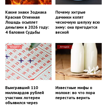
Какие знаки Зодиака
Почему хитрые
Красная Огненная
дачники копят
Лошадь осыплет
чесночную шелуху всю
деньгами в 2026 году:
зиму: она пригодится
4 баловня Судьбы
весной
ЛУЧШЕЕ
ЛУЧШЕЕ
Выигравший 110
Известные мифы о
миллиардов рублей
молоке: во что пора
участник лотереи
перестать верить
объявился через