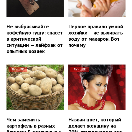
Не выбрасывайте
Первое правило умной
кофейную гущу: спасет
хозяйки – не выливать
в критической
воду от макарон. Вот
ситуации — лайфхак от
почему
опытных хозяек
ЛУЧШЕЕ
ЛУЧШЕЕ
Чем заменить
Назван цвет, который
картофель в разных
делает женщину на
блюдах: 5 доступных и
70% привлекательнее